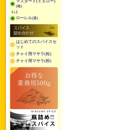
マスタード(イエロー)
(種)
【ら】
ローレル
(葉)
はじめてのスパイスセ
ット
チャイ用マサラ(粒)
チャイ用マサラ(粉)