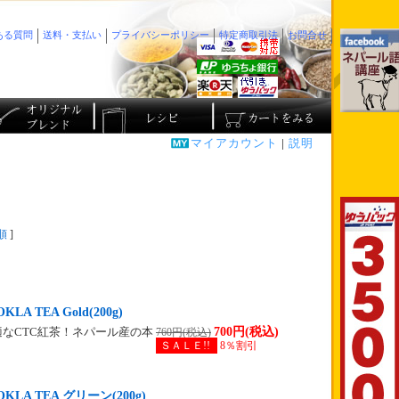
ある質問
送料・支払い
プライバシーポリシー
特定商取引法
お問合せ
マイアカウント
|
説明
順
]
。
LA TEA Gold(200g)
700円(税込)
なCTC紅茶！ネパール産の本
760円(税込)
ＳＡＬＥ!!
8％割引
。
KLA TEA グリーン(200g)