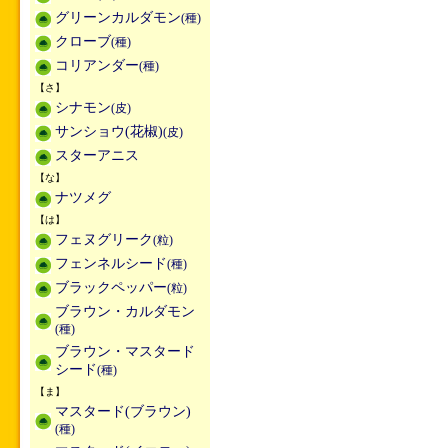
グリーンカルダモン
(種)
クローブ
(種)
コリアンダー
(種)
【さ】
シナモン
(皮)
サンショウ(花椒)
(皮)
スターアニス
【な】
ナツメグ
【は】
フェヌグリーク
(粒)
フェンネルシード
(種)
ブラックペッパー
(粒)
ブラウン・カルダモン
(種)
ブラウン・マスタード
シード
(種)
【ま】
マスタード(ブラウン)
(種)