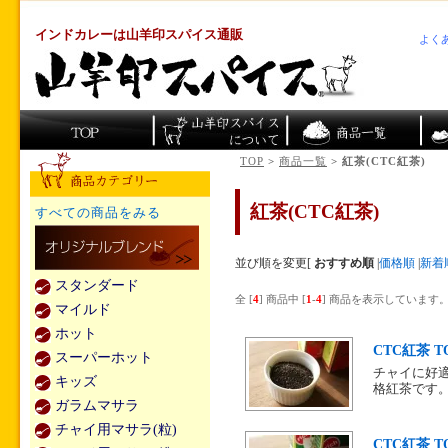
インドカレーは山羊印スパイス通販
よく
TOP
>
商品一覧
> 紅茶(CTC紅茶)
紅茶(CTC紅茶)
すべての商品をみる
並び順を変更
[
おすすめ順
|
価格順
|
新着
スタンダード
全 [
4
] 商品中 [
1
-
4
] 商品を表示しています
マイルド
ホット
CTC紅茶 TOK
スーパーホット
チャイに好適
キッズ
格紅茶です
ガラムマサラ
チャイ用マサラ(粒)
CTC紅茶 TO