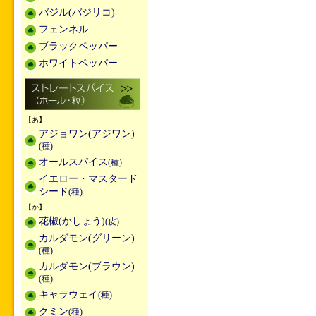
バジル(バジリコ)
フェンネル
ブラックペッパー
ホワイトペッパー
【あ】
アジョワン(アジワン)
(種)
オールスパイス
(種)
イエロー・マスタード
シード
(種)
【か】
花椒(かしょう)
(皮)
カルダモン(グリーン)
(種)
カルダモン(ブラウン)
(種)
キャラウェイ
(種)
クミン
(種)