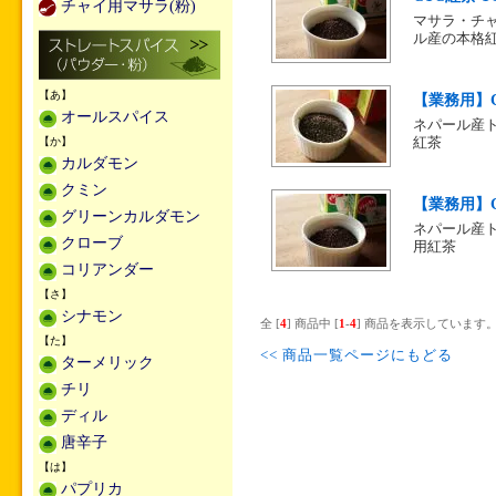
チャイ用マサラ(粉)
マサラ・チャ
ル産の本格
【あ】
【業務用】CTC
オールスパイス
ネパール産ト
【か】
紅茶
カルダモン
クミン
【業務用】CT
グリーンカルダモン
ネパール産
クローブ
用紅茶
コリアンダー
【さ】
シナモン
全 [
4
] 商品中 [
1
-
4
] 商品を表示しています
【た】
<< 商品一覧ページにもどる
ターメリック
チリ
ディル
唐辛子
【は】
パプリカ