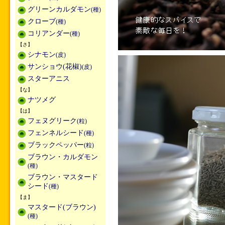
グリーンカルダモン
(種)
クローブ
(種)
コリアンダー
(種)
【さ】
シナモン
(皮)
サンショウ(花椒)
(皮)
スターアニス
【な】
ナツメグ
【は】
フェヌグリーク
(粒)
フェンネルシード
(種)
ブラックペッパー
(粒)
ブラウン・カルダモン
(種)
ブラウン・マスタード
シード
(種)
【ま】
マスタード(ブラウン)
(種)