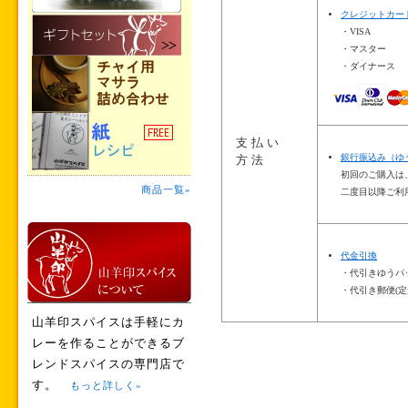
クレジットカー
・VISA
・マスター
・ダイナース
支払い
銀行振込み（ゆ
方法
初回のご購入は
商品一覧»
二度目以降ご利
代金引換
・代引きゆうパ
・代引き郵便(定
山羊印スパイスは手軽にカ
レーを作ることができるブ
レンドスパイスの専門店で
す。
もっと詳しく»