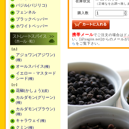
在庫状況
（正確なをお調べ致し
バジル(バジリコ)
フェンネル
購入数
ブラックペッパー
ホワイトペッパー
携帯メール
でご注文の場合は
ド
い。[@yagiin.net]からのメ
ら
をご覧下さい。
【あ】
アジョワン(アジワン)
(種)
オールスパイス
(種)
イエロー・マスタード
シード
(種)
【か】
花椒(かしょう)
(皮)
カルダモン(グリーン)
(種)
カルダモン(ブラウン)
(種)
キャラウェイ
(種)
クミン
(種)