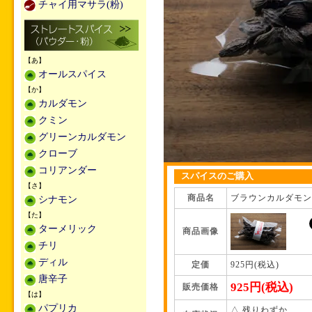
チャイ用マサラ(粉)
【あ】
オールスパイス
【か】
カルダモン
クミン
グリーンカルダモン
クローブ
コリアンダー
スパイスのご購入
【さ】
商品名
ブラウンカルダモン（
シナモン
【た】
ターメリック
商品画像
チリ
ディル
定価
925円(税込)
唐辛子
925円(税込)
販売価格
【は】
パプリカ
△ 残りわずか