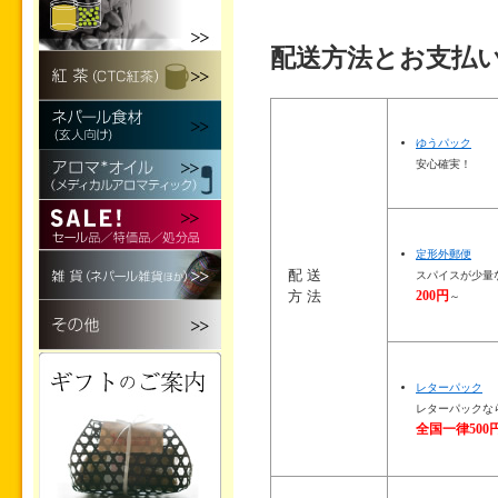
配送方法とお支払
ゆうパック
安心確実！
定形外郵便
配送
スパイスが少量
200円
方法
～
レターパック
レターパックな
全国一律500