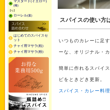
マスタード(イエロー)
(種)
【ら】
ローレル
(葉)
スパイスの使い方
はじめてのスパイスセ
ット
いつものカレーに足
チャイ用マサラ(粒)
ーな、オリジナル・
チャイ用マサラ(粉)
簡単に作れるスパイ
ピをときどき更新。
スパイス・カレー料